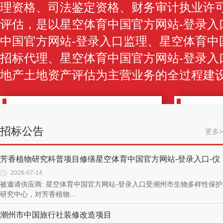
理资格、司法鉴定资格、财务审计执业许
评估，是以星空体育中国官方网站-登录入
中国官方网站-登录入口监理、星空体育中
招标代理、星空体育中国官方网站-登录入
地产土地资产评估为主营业务的全过程建
集团介绍
招标公告
更多>
GROUP INTRODUCTION
芳香植物研究科普项目修缮星空体育中国官方网站-登录入口-仪
2026-07-14
器设备及耗材采购
被邀请供应商: 星空体育中国官方网站-登录入口受潮州市生物多样性保护
专家团队
研究中心，对芳香植物...
EXPERT TEAM
潮州市中国旅行社装修改造项目