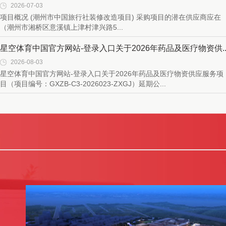
2026-07-03
项目概况 (潮州市中国旅行社装修改造项目) 采购项目的潜在供应商应在
（潮州市湘桥区意溪镇上津村津兴路5...
星空体育中国官方网站-登录入口关于2026年药品及医疗物资供..
2026-08-03
星空体育中国官方网站-登录入口关于2026年药品及医疗物资供应服务项
目（项目编号：GXZB-C3-2026023-ZXGJ）延期公...