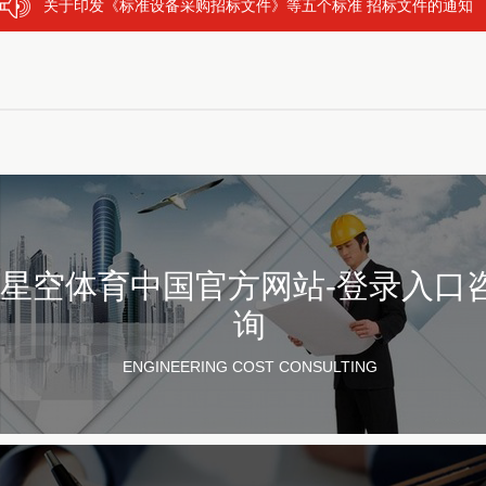
供应商（投标人）质疑、异议和投诉流程
二级建造师专业划分(6个专业)
星空体育中国官方网站-登录入口
询
ENGINEERING COST CONSULTING