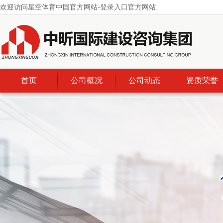
欢迎访问星空体育中国官方网站-登录入口官方网站.
首页
公司概况
公司动态
资质荣誉