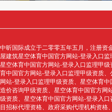
中昕国际成立于二零零五年五月，注册资金
屋建筑星空体育中国官方网站-登录入口监
星空体育中国官方网站-登录入口监理甲级
育中国官方网站-登录入口监理甲级资质、
网站-登录入口监理甲级资质、星空体育中
造价咨询甲级资质、星空体育中国官方网站
级资质、星空体育中国官方网站-登录入口
目招标代理资格、政府采购代理机构资格